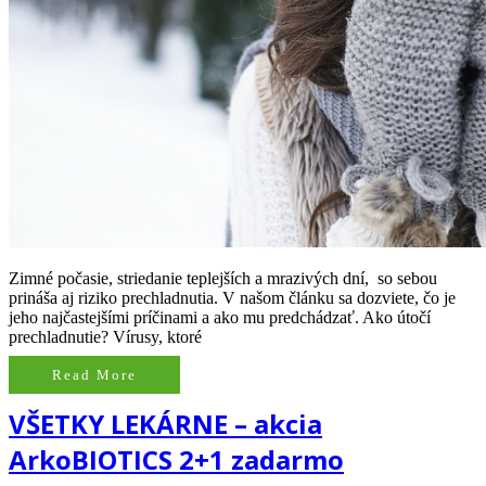
Zimné počasie, striedanie teplejších a mrazivých dní, so sebou
prináša aj riziko prechladnutia. V našom článku sa dozviete, čo je
jeho najčastejšími príčinami a ako mu predchádzať. Ako útočí
prechladnutie? Vírusy, ktoré
Read More
VŠETKY LEKÁRNE – akcia
ArkoBIOTICS 2+1 zadarmo