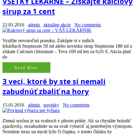
VŠETKY LEKÁRNE – Získajte kalciový
sirup za 1 cent
22.01.2016
admin
aktuálne akcie
No comments
Využite novoročnú ponuku. Zakúpte si v našich
lekárňach Stoptussin 50 ml alebo novinku sirup Stoptussin 180 ml a
získate Calcium chloratum – Teva 100 ml len za 0,01 €. Akcia platí
do
Read More
3 veci, ktoré by ste si nemali
zabudnúť zbaliť na hory
15.01.2016
admin
novinky
No comments
Zimná sezóna je na svahoch v plnom prúde. Ak sa chystáte brázdiť
zjazdovky, nezabudnite sa na svah vybaviť aj potrebným výstrojom.
Nemáme teraz na mysli lyže či čiapku, v tomto článku by