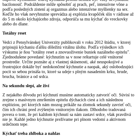
bacilonosič. Podráždenie môže spôsobiť aj prach, peľ, intenzívne vône a
podľa posledných zistení aj orgazmus alebo intenzívne myšlienky na sex.
Keďže ho však nevyhnutne sprevádza aj explózia kvapôček slín v rádiuse až
do 5 m okolo kýchajúceho zdroja, odporúča sa mu kýchať do vreckovky
alebo do dlane.
Totálny reset
Vedci z Pensylvánskej Univerzity publikovali v roku 2012 štúdiu, v ktorej
pripisujú kýchaniu ďalšiu dôležitú vitálnu úlohu. Podľa výsledkov ich
výskumu je ňou “totálny reset a znovuoživenie buniek nazálneho epitelu”.
Zjednodušene povedané: kýchnutím sa v nose reštartuje celé vnútorné
prostredie. Určite poznáte aj z vlastnej skúsenosti, aké neuspokojivé a
frustrujúce dokáže byť nedokončené kýchnutie a naopak, aký oslobodzujúci
pocit so sebou prináša to, ktoré sa udeje s plným nasadením krku, hrude,
brucha, bránice a od srdca.
Na sekundu slepí, ale živí
Z nejakého dôvodu pri kýchnutí musíme automaticky zatvoriť oči. Súvisí to
zrejme s masívnym zmrštením epitelu dýchacích ciest a ich následnou
explóziou, pri ktorých nám mozog prikáže na zlomok sekundy zavrieť oči,
čím ich chráni pred zvýšeným vnútorným tlakom. Dlhodobo tradovaná
povera o tom, že pri každom kýchnutí sa nám zastaví srdce, však pravdivá
nie je. Každé jedno kýchnutie prežívame pri plnom vedomí a aktívnom
srdečnom tepe.
Kýchať treba zhlboka a nahlas