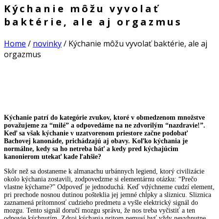
Kýchanie môžu vyvolať
baktérie, ale aj orgazmus
Home
/
novinky
/
Kýchanie môžu vyvolať baktérie, ale aj
orgazmus
Kýchanie patrí do kategórie zvukov, ktoré v obmedzenom množstve
považujeme za “milé” a odpovedáme na ne zdvorilým “nazdravie!”.
Keď sa však kýchanie v uzatvorenom priestore začne podobať
Bachovej kanonáde, prichádzajú aj obavy. Koľko kýchania je
normálne, kedy sa ho netreba báť a kedy pred kýchajúcim
kanonierom utekať kade ľahšie?
Skôr než sa dostaneme k almanachu urbánnych legiend, ktorý civilizácie
okolo kýchania zostavili, zodpovedzme si elementárnu otázku: “Prečo
vlastne kýchame?” Odpoveď je jednoduchá. Keď vdýchneme cudzí element,
pri prechode nosnou dutinou pošteklia jej jemné chĺpky a sliznicu. Sliznica
zaznamená prítomnosť cudzieho predmetu a vyšle elektrický signál do
mozgu. Tento signál doručí mozgu správu, že nos treba vyčistiť a ten
odpovie kýchnutím. Zdroj kýchania pritom nemusí byť vždy nevyhnutne