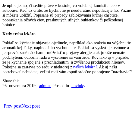
Je úplne jedno, či sedíte práve v kostole, vo volebnej komisii alebo v
autobuse. Keď už cítite, že kýchnutie je neodvratné, nepotláčajte ho. Vážne
si môžete ublížiť. Popísané sú prípady zablokovania krčnej chrbtice,
popraskania očných ciev, prasknutých ušných bubienkov či poškodenej
bránice.
Kedy treba lekára
Pokiaľ sa kýchanie objavuje ojedinele, napríklad ako reakcia na vdýchnutie
aromatickej látky, naplno si ho vychutnajte. Pokiaľ sa vyskytuje sezónne a
je sprevádzané nádchami, môže ísť o prejavy alergie a ak ju ešte nemáte
podchytenú, odborná rada a vyšetrenie sa vám zíde. Rovnako aj v prípade,
že je kýchanie spojené s prechladnutím a zvýšenou produkciou hlienov.
Pokojne sa zastavte po radu v niektorej z
našich lekární
. Ak aj našu
potrebovať nebudete, veľmi radi vám aspoň srdečne poprajeme “nazdravie”!
Share this:
26. novembra 2019
admin
Posted in:
novinky
Prev post
Next post