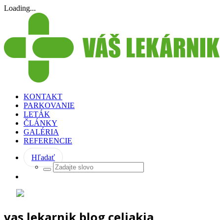
Loading...
KONTAKT
PARKOVANIE
LETÁK
ČLÁNKY
GALÉRIA
REFERENCIE
Hľadať
vas lekarnik blog celiakia