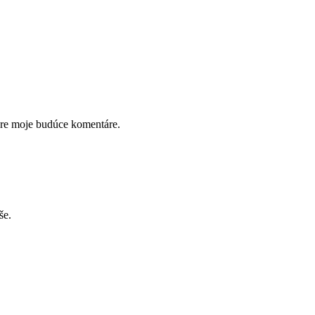
pre moje budúce komentáre.
še.