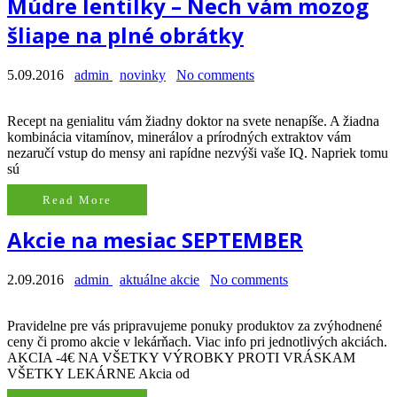
Múdre lentilky – Nech vám mozog
šliape na plné obrátky
5.09.2016
admin
novinky
No comments
Recept na genialitu vám žiadny doktor na svete nenapíše. A žiadna
kombinácia vitamínov, minerálov a prírodných extraktov vám
nezaručí vstup do mensy ani rapídne nezvýši vaše IQ. Napriek tomu
sú
Read More
Akcie na mesiac SEPTEMBER
2.09.2016
admin
aktuálne akcie
No comments
Pravidelne pre vás pripravujeme ponuky produktov za zvýhodnené
ceny či promo akcie v lekárňach. Viac info pri jednotlivých akciách.
AKCIA -4€ NA VŠETKY VÝROBKY PROTI VRÁSKAM
VŠETKY LEKÁRNE Akcia od