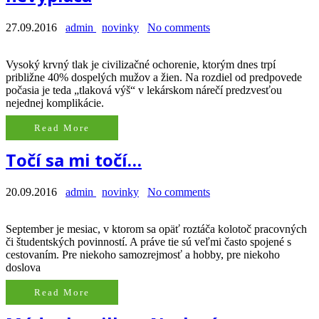
27.09.2016
admin
novinky
No comments
Vysoký krvný tlak je civilizačné ochorenie, ktorým dnes trpí
približne 40% dospelých mužov a žien. Na rozdiel od predpovede
počasia je teda „tlaková výš“ v lekárskom nárečí predzvesťou
nejednej komplikácie.
Read More
Točí sa mi točí…
20.09.2016
admin
novinky
No comments
September je mesiac, v ktorom sa opäť roztáča kolotoč pracovných
či študentských povinností. A práve tie sú veľmi často spojené s
cestovaním. Pre niekoho samozrejmosť a hobby, pre niekoho
doslova
Read More