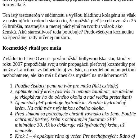
formy akné.
Ten istý testosterón v súčinnosti s vyššou hladinou kolagénu sa však
v nasledujúcich rokoch stará o to, že mužská pleť je celkovo až o 25
% hrubšia, mastnejšia a menej náchylná na tvorbu vrások ako
ženská. Akú starostlivosť teda potrebuje? Predovšetkým kozmetiku
zo špeciálnej rady určenej mužom.
Kozmetický rituál pre muža
Zvládol to Clive Owen – prvá mužská hollywoodska star, ktorá v
roku 2007 prepožičala svoju tvár propagácii pleťovej kozmetiky pre
mužov Lancôme, zvládnete to aj vy. Isto, na rozdiel od neho pri tom
nezbohatnete, ale kto má už dnes čas myslieť na malichernosti?!
Použite čistiacu penu na tvár pre muža (fakt existuje)
Aplikujte očný krém (asi vás to nebude zaujímať, ale ideálne
je vklepkávať ho do očného okolia a nad viečka prsteníkmi)
Aj mastná pleť potrebuje hydratáciu. Použite hydratačný
krém. Na celú tvár s výnimkou očného okolia.
Pred slnkom sa potrebujete chrániť rovnako ako ženy. Použite
ochranný pleťový krém s ochranným faktorom SPF
minimálne 30. Ak ho deklaruje váš hydratačný krém, už
nemusíte.
Krok 1 – 4 opakujte ráno aj večer. Pre nechápavých: Ráno aj