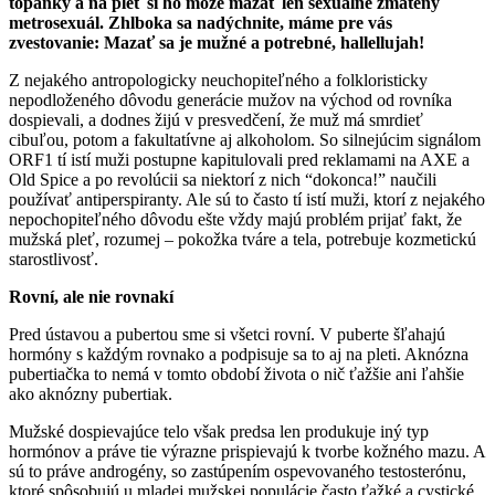
topánky a na pleť si ho môže mazať len sexuálne zmätený
metrosexuál. Zhlboka sa nadýchnite, máme pre vás
zvestovanie: Mazať sa je mužné a potrebné, hallellujah!
Z nejakého antropologicky neuchopiteľného a folkloristicky
nepodloženého dôvodu generácie mužov na východ od rovníka
dospievali, a dodnes žijú v presvedčení, že muž má smrdieť
cibuľou, potom a fakultatívne aj alkoholom. So silnejúcim signálom
ORF1 tí istí muži postupne kapitulovali pred reklamami na AXE a
Old Spice a po revolúcii sa niektorí z nich “dokonca!” naučili
používať antiperspiranty. Ale sú to často tí istí muži, ktorí z nejakého
nepochopiteľného dôvodu ešte vždy majú problém prijať fakt, že
mužská pleť, rozumej – pokožka tváre a tela, potrebuje kozmetickú
starostlivosť.
Rovní, ale nie rovnakí
Pred ústavou a pubertou sme si všetci rovní. V puberte šľahajú
hormóny s každým rovnako a podpisuje sa to aj na pleti. Aknózna
pubertiačka to nemá v tomto období života o nič ťažšie ani ľahšie
ako aknózny pubertiak.
Mužské dospievajúce telo však predsa len produkuje iný typ
hormónov a práve tie výrazne prispievajú k tvorbe kožného mazu. A
sú to práve androgény, so zastúpením ospevovaného testosterónu,
ktoré spôsobujú u mladej mužskej populácie často ťažké a cystické