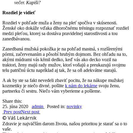
večer. Kapiši?
Rozdiel je vidieť
Rozdiel v pohľade muža a ženy na pleť spočíva v skúsenosti.
Ženské oko dokáže vďaka dlhoročnému tréningu rozpoznať rozdiel
medzi pleťou, ktorej sa dostáva pravidelnej starostlivosti a tou
zanedbávanou.
Zanedbaná mužská pokožka je na pohľad mastná, s rozšírenými
pórmi, začervenaním a pôsobí hrubým dojmom. Bez ohľadu na to,
akými múdrami vás kŕmil dedko, keď vás ako decko vozil na
traktori, ženy majú rady mužov, ktorí voňajú a preukazujú svojmu
telu patričnú úctu napríklad aj tak, že sa oň adekvátne starajú.
A ak by ste sa fakt nevedeli zbaviť pocitu, že na nákupe mužskej
kozmetiky je niečo divné, pošlite
k nám do lekárne
svoju ženu,
partnerku či sestru. Niečo vám vyberieme a pošleme.
Share this:
25. júna 2020
admin
Posted in:
novinky
Prev post
Next post
© Váš Lekárnik
Zdravie je najväčším darom života, našou prioritou je starať sa o to
vaše.