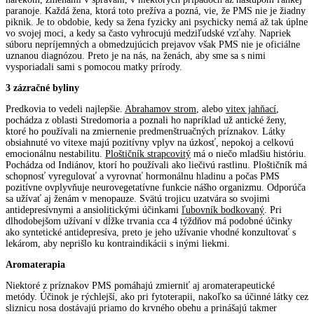
paranoje. Každá žena, ktorá toto prežíva a pozná, vie, že PMS nie je žiadny
piknik. Je to obdobie, kedy sa žena fyzicky ani psychicky nemá až tak úplne
vo svojej moci, a kedy sa často vyhrocujú medziľudské vzťahy. Napriek
súboru nepríjemných a obmedzujúcich prejavov však PMS nie je oficiálne
uznanou diagnózou. Preto je na nás, na ženách, aby sme sa s nimi
vysporiadali sami s pomocou matky prírody.
3 zázračné byliny
Predkovia to vedeli najlepšie.
Abrahamov strom
, alebo
vitex jahňací
,
pochádza z oblasti Stredomoria a poznali ho napríklad už antické ženy,
ktoré ho používali na zmiernenie predmenštruačných príznakov. Látky
obsiahnuté vo vitexe majú pozitívny vplyv na úzkosť, nepokoj a celkovú
emocionálnu nestabilitu.
Ploštičník strapcovitý
má o niečo mladšiu históriu.
Pochádza od Indiánov, ktorí ho používali ako liečivú rastlinu. Ploštičník má
schopnosť vyregulovať a vyrovnať hormonálnu hladinu a počas PMS
pozitívne ovplyvňuje neurovegetatívne funkcie nášho organizmu. Odporúča
sa užívať aj ženám v menopauze. Svätú trojicu uzatvára so svojimi
antidepresívnymi a ansiolitickými účinkami
ľubovník bodkovaný
. Pri
dlhodobejšom užívaní v dĺžke trvania cca 4 týždňov má podobné účinky
ako syntetické antidepresíva, preto je jeho užívanie vhodné konzultovať s
lekárom, aby neprišlo ku kontraindikácii s inými liekmi.
Aromaterapia
Niektoré z príznakov PMS pomáhajú zmierniť aj aromaterapeutické
metódy. Účinok je rýchlejší, ako pri fytoterapii, nakoľko sa účinné látky cez
sliznicu nosa dostávajú priamo do krvného obehu a prinášajú takmer