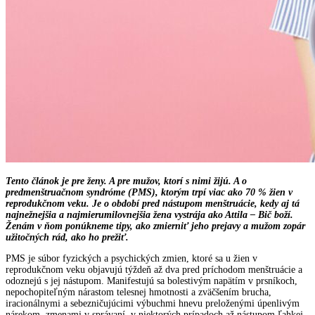
Tento článok je pre ženy. A pre mužov, ktorí s nimi žijú. A o
predmenštruačnom syndróme (PMS), ktorým trpí viac ako 70 % žien v
reprodukčnom veku. Je o období pred nástupom menštruácie, kedy aj tá
najnežnejšia a najmierumilovnejšia žena vystrája ako Attila – Bič boží.
Ženám v ňom ponúkneme tipy, ako zmierniť jeho prejavy a mužom zopár
užitočných rád, ako ho prežiť.
PMS je súbor fyzických a psychických zmien, ktoré sa u žien v
reprodukčnom veku objavujú týždeň až dva pred príchodom menštruácie a
odoznejú s jej nástupom. Manifestujú sa bolestivým napätím v prsníkoch,
nepochopiteľným nárastom telesnej hmotnosti a zväčšením brucha,
iracionálnymi a sebezničujúcimi výbuchmi hnevu preloženými úpenlivým
nárekom, zmenami v správaní, v niektorých prípadoch až nástupom ľahkej