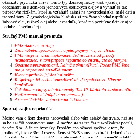
okamžitú psychickú úľavu. Tento typ domácej liečby však vyžaduje
oboznámiť sa s účinkom jednotlivých éterických olejov a vyhnúť sa tak
prípadným rizikám, ktoré sa vzťahujú najmä na novorodeniatka, malé deti a
tehotné ženy. Z gynekologického hľadiska sú pre ženy vhodné napríklad
šalviový olej, ružový olej alebo levanduľa, ktorá má pozitívne účinky aj v
podobe telového oleja.
Stručný PMS manuál pre muža
PMS skutočne existuje.
Ženu netreba upozorňovať na jeho prejavy. Vie, že ich má.
PMS nie je téma na vtipkovanie. Jedine, že ste od prírody
neandertálec. V tom prípade nepatríte do vzťahu, ale do jaskyne.
Opatrne s prekvapeniami. Najmä s tými veľkými. Počas PMS žena
nie je pripravená na veľké zmeny.
Kvety a pralinky jej doniesť môžte.
Rešpektujte jej nechuť sprevádzať vás do spoločnosti. Vlastne
kamkoľvek.
Čokoláda a chipsy idú dohromady. Tak 10-14 dní do mesiaca určite.
Buďte empatický (nájdete na internete).
Ak nepríde PMS, zrejme k vám letí bocian.
Spoznaj svojho nepriateľa
Možno vám o ňom doteraz nepovedali alebo vám nejaký čas trvalo, než ste
sa ho naučili pomenovať sami. A možno ste za ten čas niekoľkokrát počuli,
že vám šibe. A že ste hysterky. Problém spoločnosti spočíva v tom, že
totálne zlyháva v šírení osvety. Ženy si PMS samy nevybrali. Jednoducho sa
nám deje. Vypnúť ho nedokážeme, ale spoločne sa môžeme naučiť oslabiť