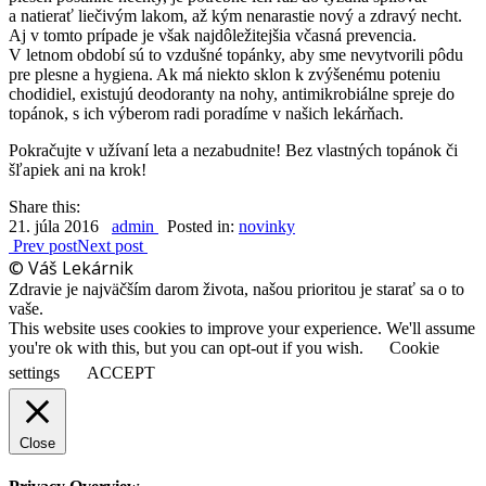
a natierať liečivým lakom, až kým nenarastie nový a zdravý necht.
Aj v tomto prípade je však najdôležitejšia včasná prevencia.
V letnom období sú to vzdušné topánky, aby sme nevytvorili pôdu
pre plesne a hygiena. Ak má niekto sklon k zvýšenému poteniu
chodidiel, existujú deodoranty na nohy, antimikrobiálne spreje do
topánok, s ich výberom radi poradíme v našich lekárňach.
Pokračujte v užívaní leta a nezabudnite! Bez vlastných topánok či
šľapiek ani na krok!
Share this:
21. júla 2016
admin
Posted in:
novinky
Prev post
Next post
© Váš Lekárnik
Zdravie je najväčším darom života, našou prioritou je starať sa o to
vaše.
This website uses cookies to improve your experience. We'll assume
you're ok with this, but you can opt-out if you wish.
Cookie
settings
ACCEPT
Close