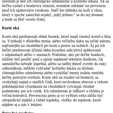
riešením je tiež ich chirurgické odstránenie u kožného lekára. Ak sa
liečba vydarí a bradavice zmiznú, nesmiete zabúdať na prevenciu
pred ich opätovným vznikom. Stačí len trhlinka na koži a vírus,
ktorý v sprche zanechal nejaký „milý jedinec“ sa do nej dostane
a bude sa šíriť veselo ďalej.
Kurie oká
Kurie oká predstavujú zhluk buniek, ktoré majú vlastný koreň a šíria
sa. Vznikajú v dôsledku trenia, alebo veľkého tlaku na určité miesto,
najčastejšie na chodidlách pri kosti a prstov na nohách. Aj pri ich
liečbe predstavuje účinnú látku kyselina salicylová aplikovaná
v náplastiach alebo v mastiach. Podobne, ako pri liečbe bradavíc,
môžete tiež použiť perá a spreje naplnené tekutým dusíkom. Ak
samoliečba nebude úspešná, alebo sa radšej ihneď zveríte do ruky
odborníkom, môžete vyhľadať kožného lekára za účelom
chirurgického odstránenia alebo vyskúšať menej známu metódu
liečby pulzným svetlom. Kurie oká na rozdiel od bradavíc sa
vyskytujú najmä u starších ľudí, ktorí nevhodnou obuvou a vekom
pribúdajúcimi výrastkami na chodidlách vytvárajú vhodné
podmienky pre ich vznik. Ich odstránenie je zdĺhavé a chôdza je
veľmi bolestivá. Prevenciou preto aj vo vyššom veku môžu byť
ortopedické mäkké a ľahké topánky, vložky do topánok, ktoré
nájdete aj u nás v lekárni.