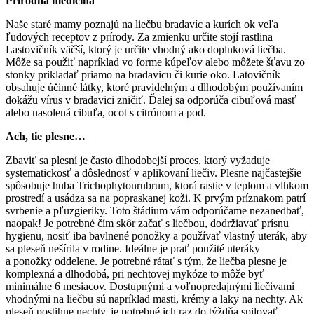
Prírodná medicína
Naše staré mamy poznajú na liečbu bradavíc a kurích ok veľa
ľudových receptov z prírody. Za zmienku určite stojí rastlina
Lastovičník väčší, ktorý je určite vhodný ako doplnková liečba.
Môže sa použiť napríklad vo forme kúpeľov alebo môžete šťavu zo
stonky prikladať priamo na bradavicu či kurie oko. Latovičník
obsahuje účinné látky, ktoré pravidelným a dlhodobým používaním
dokážu vírus v bradavici zničiť. Ďalej sa odporúča cibuľová masť
alebo nasolená cibuľa, ocot s citrónom a pod.
Ach, tie plesne…
Zbaviť sa plesní je často dlhodobejší proces, ktorý vyžaduje
systematickosť a dôslednosť v aplikovaní liečiv. Plesne najčastejšie
spôsobuje huba Trichophytonrubrum, ktorá rastie v teplom a vlhkom
prostredí a usádza sa na popraskanej koži. K prvým príznakom patrí
svrbenie a pľuzgieriky. Toto štádium vám odporúčame nezanedbať,
naopak! Je potrebné čím skôr začať s liečbou, dodržiavať prísnu
hygienu, nosiť iba bavlnené ponožky a používať vlastný uterák, aby
sa pleseň nešírila v rodine. Ideálne je prať použité uteráky
a ponožky oddelene. Je potrebné rátať s tým, že liečba plesne je
komplexná a dlhodobá, pri nechtovej mykóze to môže byť
minimálne 6 mesiacov. Dostupnými a voľnopredajnými liečivami
vhodnými na liečbu sú napríklad masti, krémy a laky na nechty. Ak
pleseň postihne nechty, je potrebné ich raz do týždňa spilovať