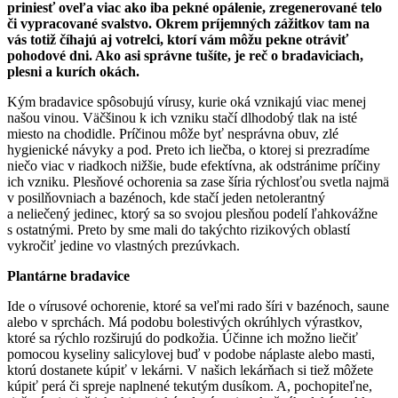
priniesť oveľa viac ako iba pekné opálenie, zregenerované telo
či vypracované svalstvo. Okrem príjemných zážitkov tam na
vás totiž číhajú aj votrelci, ktorí vám môžu pekne otráviť
pohodové dni. Ako asi správne tušíte, je reč o bradaviciach,
plesni a kurích okách.
Kým bradavice spôsobujú vírusy, kurie oká vznikajú viac menej
našou vinou. Väčšinou k ich vzniku stačí dlhodobý tlak na isté
miesto na chodidle. Príčinou môže byť nesprávna obuv, zlé
hygienické návyky a pod. Preto ich liečba, o ktorej si prezradíme
niečo viac v riadkoch nižšie, bude efektívna, ak odstránime príčiny
ich vzniku. Plesňové ochorenia sa zase šíria rýchlosťou svetla najmä
v posilňovniach a bazénoch, kde stačí jeden netolerantný
a neliečený jedinec, ktorý sa so svojou plesňou podelí ľahkovážne
s ostatnými. Preto by sme mali do takýchto rizikových oblastí
vykročiť jedine vo vlastných prezúvkach.
Plantárne bradavice
Ide o vírusové ochorenie, ktoré sa veľmi rado šíri v bazénoch, saune
alebo v sprchách. Má podobu bolestivých okrúhlych výrastkov,
ktoré sa rýchlo rozširujú do podkožia. Účinne ich možno liečiť
pomocou kyseliny salicylovej buď v podobe náplaste alebo masti,
ktorú dostanete kúpiť v lekárni. V našich lekárňach si tiež môžete
kúpiť perá či spreje naplnené tekutým dusíkom. A, pochopiteľne,