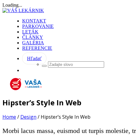
Loading...
KONTAKT
PARKOVANIE
LETÁK
ČLÁNKY
GALÉRIA
REFERENCIE
Hľadať
Hipster’s Style In Web
Home
/
Design
/
Hipster’s Style In Web
Morbi lacus massa, euismod ut turpis molestie, tr