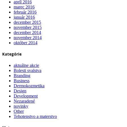
apríl 2016
marec 2016
február 2016
január 2016
december 2015
november 2015
december 2014
november 2014
október 2014
Kategórie
aktuálne akcie
Bolesti svalstva
Branding
Business
Dermokozmetika
Design
Development
Nezaradené
novinky
Other
Tehotenstvo a materstvo