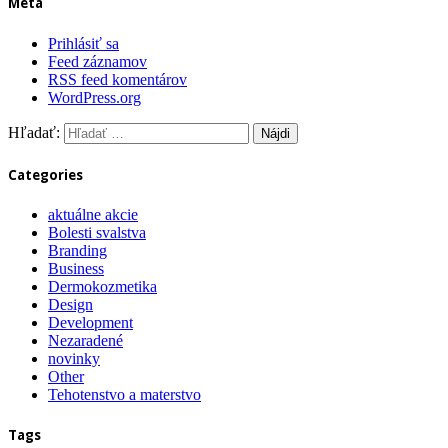
Meta
Prihlásiť sa
Feed záznamov
RSS feed komentárov
WordPress.org
Hľadať:
Categories
aktuálne akcie
Bolesti svalstva
Branding
Business
Dermokozmetika
Design
Development
Nezaradené
novinky
Other
Tehotenstvo a materstvo
Tags