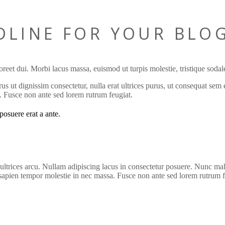
ADLINE FOR YOUR BLO
reet dui. Morbi lacus massa, euismod ut turpis molestie, tristique sodale
s ut dignissim consectetur, nulla erat ultrices purus, ut consequat sem e
a. Fusce non ante sed lorem rutrum feugiat.
posuere erat a ante.
ultrices arcu. Nullam adipiscing lacus in consectetur posuere. Nunc male
id sapien tempor molestie in nec massa. Fusce non ante sed lorem rutrum f