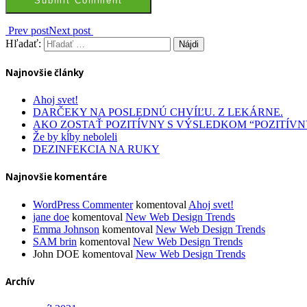
Prev post
Next post
Hľadať:
Najnovšie články
Ahoj svet!
DARČEKY NA POSLEDNÚ CHVÍĽU. Z LEKÁRNE.
AKO ZOSTAŤ POZITÍVNY S VÝSLEDKOM “POZITÍVN
Že by kĺby neboleli
DEZINFEKCIA NA RUKY
Najnovšie komentáre
WordPress Commenter
komentoval
Ahoj svet!
jane doe
komentoval
New Web Design Trends
Emma Johnson
komentoval
New Web Design Trends
SAM brin
komentoval
New Web Design Trends
John DOE
komentoval
New Web Design Trends
Archív