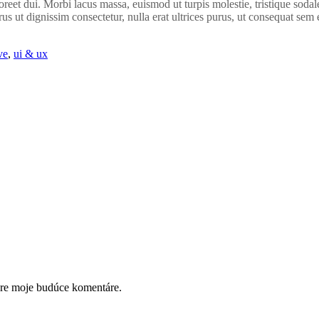
reet dui. Morbi lacus massa, euismod ut turpis molestie, tristique sodale
s ut dignissim consectetur, nulla erat ultrices purus, ut consequat sem 
ve
,
ui & ux
pre moje budúce komentáre.