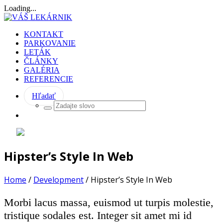
Loading...
KONTAKT
PARKOVANIE
LETÁK
ČLÁNKY
GALÉRIA
REFERENCIE
Hľadať
Hipster’s Style In Web
Home
/
Development
/
Hipster’s Style In Web
Morbi lacus massa, euismod ut turpis molestie,
tristique sodales est. Integer sit amet mi id