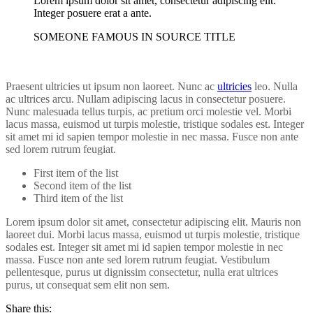
Lorem ipsum dolor sit amet, consectetur adipiscing elit.
Integer posuere erat a ante.
SOMEONE FAMOUS IN SOURCE TITLE
Praesent ultricies ut ipsum non laoreet. Nunc ac
ultricies
leo. Nulla
ac ultrices arcu. Nullam adipiscing lacus in consectetur posuere.
Nunc malesuada tellus turpis, ac pretium orci molestie vel. Morbi
lacus massa, euismod ut turpis molestie, tristique sodales est. Integer
sit amet mi id sapien tempor molestie in nec massa. Fusce non ante
sed lorem rutrum feugiat.
First item of the list
Second item of the list
Third item of the list
Lorem ipsum dolor sit amet, consectetur adipiscing elit. Mauris non
laoreet dui. Morbi lacus massa, euismod ut turpis molestie, tristique
sodales est. Integer sit amet mi id sapien tempor molestie in nec
massa. Fusce non ante sed lorem rutrum feugiat. Vestibulum
pellentesque, purus ut dignissim consectetur, nulla erat ultrices
purus, ut consequat sem elit non sem.
Share this: