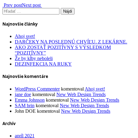
Prev post
Next post
Hľadať:
Najnovšie články
Ahoj svet!
DARČEKY NA POSLEDNÚ CHVÍĽU. Z LEKÁRNE.
AKO ZOSTAŤ POZITÍVNY S VÝSLEDKOM
“POZITÍVNY”
Že by kĺby neboleli
DEZINFEKCIA NA RUKY
Najnovšie komentáre
WordPress Commenter
komentoval
Ahoj svet!
jane doe
komentoval
New Web Design Trends
Emma Johnson
komentoval
New Web Design Trends
SAM brin
komentoval
New Web Design Trends
John DOE
komentoval
New Web Design Trends
Archív
apríl 2021