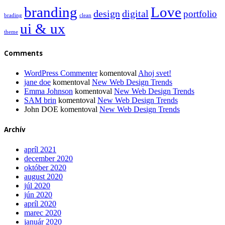
branding
Love
design
digital
portfolio
brading
clean
ui & ux
theme
Comments
WordPress Commenter
komentoval
Ahoj svet!
jane doe
komentoval
New Web Design Trends
Emma Johnson
komentoval
New Web Design Trends
SAM brin
komentoval
New Web Design Trends
John DOE
komentoval
New Web Design Trends
Archív
apríl 2021
december 2020
október 2020
august 2020
júl 2020
jún 2020
apríl 2020
marec 2020
január 2020